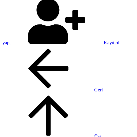
yap
Kayıt ol
Geri
Üst