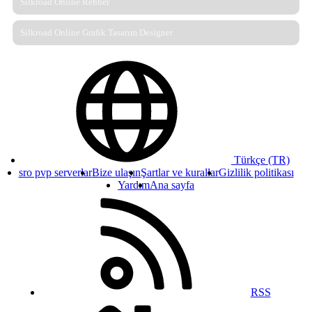
Silkroad Online Rehber
Silkroad Online Grafik Tasarım Designer
Türkçe (TR)
sro pvp serverlar
Bize ulaşın
Şartlar ve kurallar
Gizlilik politikası
Yardım
Ana sayfa
RSS