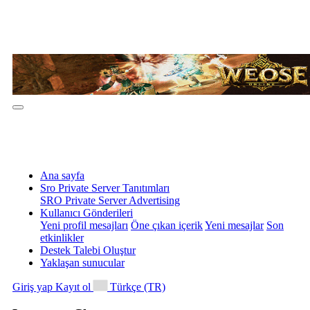
Ana sayfa
Sro Private Server Tanıtımları
SRO Private Server Advertising
Kullanıcı Gönderileri
Yeni profil mesajları
Öne çıkan içerik
Yeni mesajlar
Son
etkinlikler
Destek Talebi Oluştur
Yaklaşan sunucular
Giriş yap
Kayıt ol
Türkçe (TR)