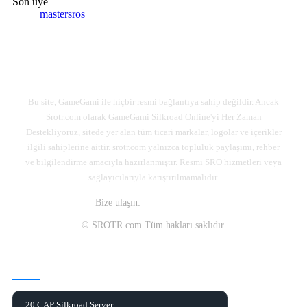
Son üye
mastersros
Bu site, GameGami ile hiçbir resmi bağlantıya sahip değildir. Ancak
Srotr.com olarak GameGami Silkroad Online'yi Her Zaman
Destekliyoruz, sitede yer alan tüm ticari markalar, logolar ve içerikler
ilgili sahiplerine aittir. srotr.com yalnızca topluluk paylaşımı, rehber
ve bilgilendirme amacıyla hazırlanmıştır. Resmi SRO hizmetleri veya
sağlayıcılarıyla karıştırılmamalıdır.
Bize ulaşın:
destek@srotr.com
© SROTR.com Tüm hakları saklıdır.
CAP SEVİYESİNE GÖRE
20 CAP Silkroad Server