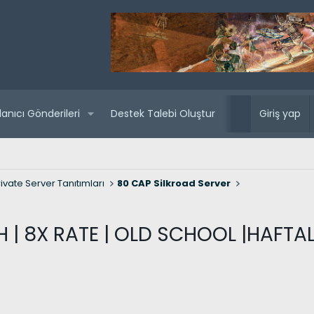
lanıcı Gönderileri
Destek Talebi Oluştur
Yaklaşan sunuc
Giriş yap
ivate Server Tanıtımları
80 CAP Silkroad Server
 | 8X RATE | OLD SCHOOL |HAFTALI