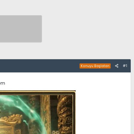
#1
Konuyu Başlatan
tem