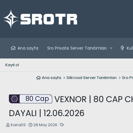
Ana sayfa
Sro Private Server Tanıtımları
Kul
Kayıt ol
Ana sayfa
Silkroad Server Tanıtımları
Sro Pr
VEXNOR | 80 CAP CH
80 Cap
DAYALI | 12.06.2026
K
B
E
KairaDS
28 May 2026
o
a
t