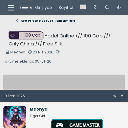
Giriş yap
Kayıt ol
Sro Private Server Tanıtımları
Yodel Online /// 100 Cap ///
100 Cap
Only China /// Free Silk
K
B
E
Meonya
23 Nis 2026
o
a
t
Takvime eklendi: 05-01-26
n
ş
i
u
l
k
y
a
e
u
n
t
B
g
l
a
ı
e
19 Tem 2026
#1
ş
ç
r
l
t
Meonya
a
a
Tiger Girl
t
r
a
i