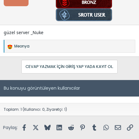
:
güzel server _Nuke
Meonya
İ
f
a
CEVAP YAZMAK IÇIN GIRIŞ YAP YADA KAYIT OL.
d
e
l
e
Bu konuyu görüntüleyen kullanıcılar
r
:
Toplam: 1 (Kullanıcı: 0, Ziyaretçi: 1)
Facebook
X (Twitter)
Bluesky
LinkedIn
Reddit
Pinterest
Tumblr
WhatsApp
E-posta
Lin
Paylaş: