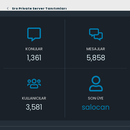
Sro Private Server Tanıtımları
KONULAR
MESAJLAR
1,361
5,858
KULLANICILAR
SON ÜYE
3,581
salocan