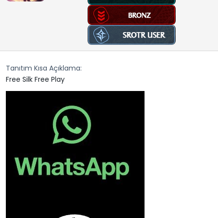
n
h
i
Tanıtım Kısa Açıklama
Free Silk Free Play