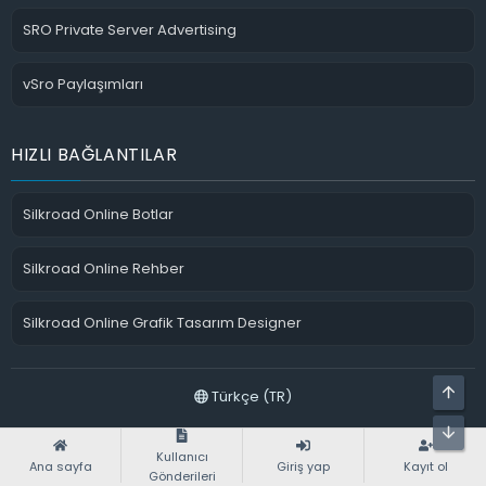
SRO Private Server Advertising
vSro Paylaşımları
HIZLI BAĞLANTILAR
Silkroad Online Botlar
Silkroad Online Rehber
Silkroad Online Grafik Tasarım Designer
ÜST
Türkçe (TR)
ALT
sro pvp serverlar
Bize ulaşın
Şartlar ve kurallar
Gizlilik politikası
Yardım
Ana sayfa
Kullanıcı
R
Ana sayfa
Giriş yap
Kayıt ol
S
Gönderileri