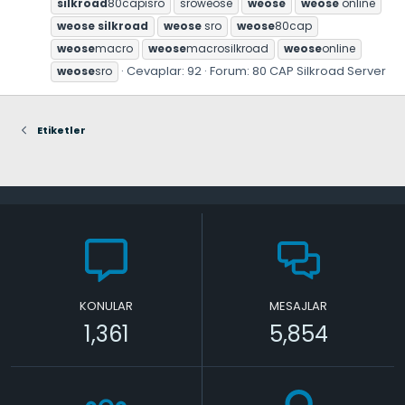
silkroad
80capisro
sroweose
weose
weose
online
weose
silkroad
weose
sro
weose
80cap
weose
macro
weose
macrosilkroad
weose
online
Cevaplar: 92
Forum:
80 CAP Silkroad Server
weose
sro
Etiketler
KONULAR
MESAJLAR
1,361
5,854