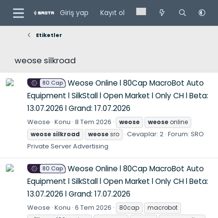
Giriş yap
Kayıt ol
Etiketler
weose silkroad
Weose Online l 80Cap MacroBot Auto
80 Cap
Equipment l SilkStall l Open Market l Only CH l Beta:
13.07.2026 l Grand: 17.07.2026
Weose
Konu
8 Tem 2026
weose
weose
online
Cevaplar: 2
Forum:
SRO
weose
silkroad
weose
sro
Private Server Advertising
Weose Online l 80Cap MacroBot Auto
80 Cap
Equipment l SilkStall l Open Market l Only CH l Beta:
13.07.2026 l Grand: 17.07.2026
Weose
Konu
6 Tem 2026
80cap
macrobot