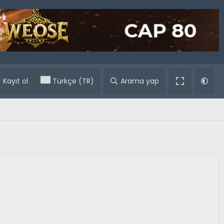
ular
Kayıt ol
Türkçe (TR)
Arama yap