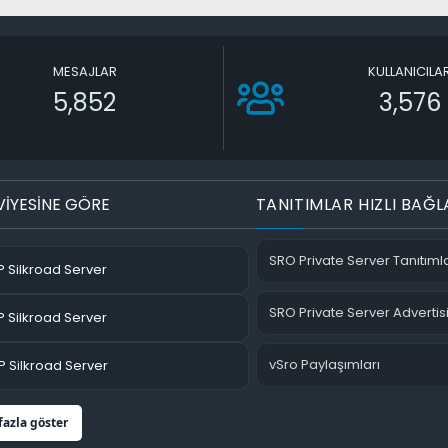
MESAJLAR
KULLANICILA
5,852
3,576
VİYESİNE GÖRE
TANITIMLAR HIZLI BAĞL
SRO Private Server Tanıtımla
 Silkroad Server
SRO Private Server Advertis
 Silkroad Server
vSro Paylaşımları
 Silkroad Server
fazla göster