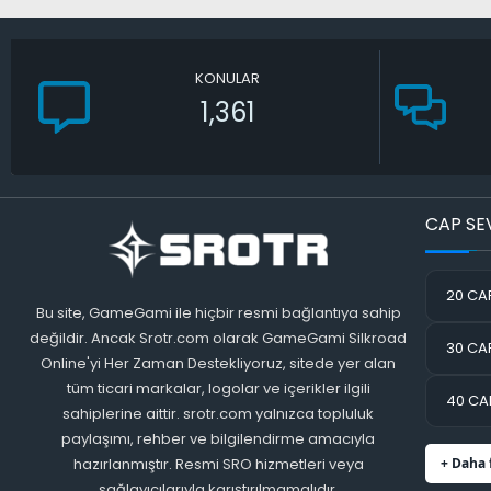
KONULAR
1,361
CAP SE
20 CAP
Bu site, GameGami ile hiçbir resmi bağlantıya sahip
değildir. Ancak Srotr.com olarak GameGami Silkroad
30 CAP
Online'yi Her Zaman Destekliyoruz, sitede yer alan
tüm ticari markalar, logolar ve içerikler ilgili
40 CAP
sahiplerine aittir. srotr.com yalnızca topluluk
paylaşımı, rehber ve bilgilendirme amacıyla
hazırlanmıştır. Resmi SRO hizmetleri veya
+ Daha 
sağlayıcılarıyla karıştırılmamalıdır.