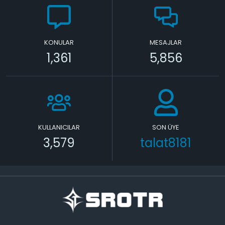
KONULAR
MESAJLAR
1,361
5,856
KULLANICILAR
SON ÜYE
3,579
talat8181