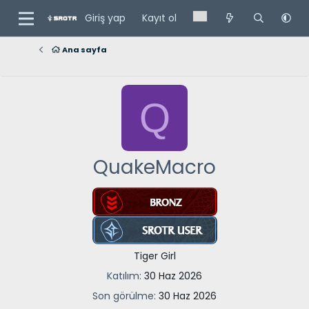
Giriş yap
Kayıt ol
Ana sayfa
Q
QuakeMacro
Tiger Girl
Katılım
30 Haz 2026
Son görülme
30 Haz 2026