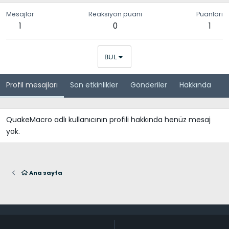
Mesajlar
Reaksiyon puanı
Puanları
1
0
1
BUL
Profil mesajları
Son etkinlikler
Gönderiler
Hakkında
QuakeMacro adlı kullanıcının profili hakkında henüz mesaj
yok.
Ana sayfa