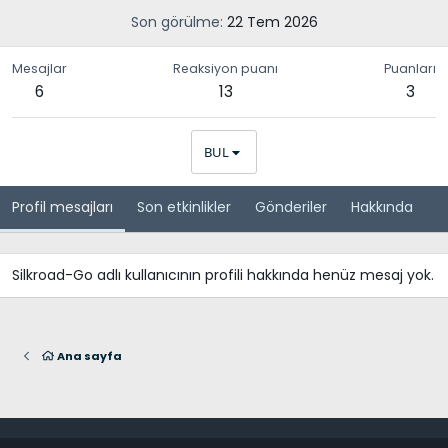
Son görülme
22 Tem 2026
Mesajlar
Reaksiyon puanı
Puanları
6
13
3
BUL
Profil mesajları
Son etkinlikler
Gönderiler
Hakkında
Silkroad-Go adlı kullanıcının profili hakkında henüz mesaj yok.
Ana sayfa