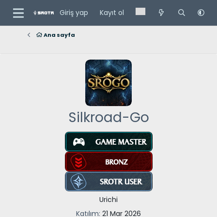
Giriş yap
Kayıt ol
Ana sayfa
Silkroad-Go
Urichi
Katılım
21 Mar 2026