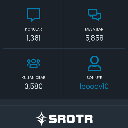
KONULAR
MESAJLAR
1,361
5,858
KULLANICILAR
SON ÜYE
3,580
leoocv10