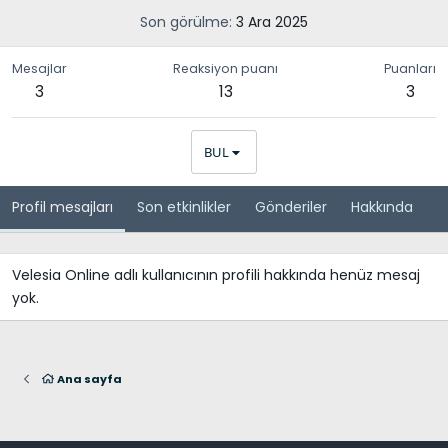
Son görülme
3 Ara 2025
Mesajlar
Reaksiyon puanı
Puanları
3
13
3
BUL
Profil mesajları
Son etkinlikler
Gönderiler
Hakkında
Velesia Online adlı kullanıcının profili hakkında henüz mesaj
yok.
Ana sayfa