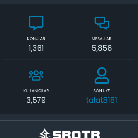
KONULAR
MESAJLAR
1,361
5,856
KULLANICILAR
SON ÜYE
3,579
talat8181