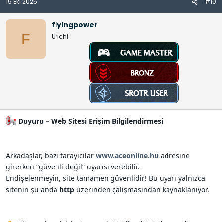
15 Eki 2025
#10
d
e
l
flyingpower
e
F
Urichi
r
:
Duyuru – Web Sitesi Erişim Bilgilendirmesi
Arkadaşlar, bazı tarayıcılar
www.aceonline.hu
adresine
girerken “güvenli değil” uyarısı verebilir.
Endişelenmeyin, site tamamen güvenlidir! Bu uyarı yalnızca
sitenin şu anda
http
üzerinden çalışmasından kaynaklanıyor.