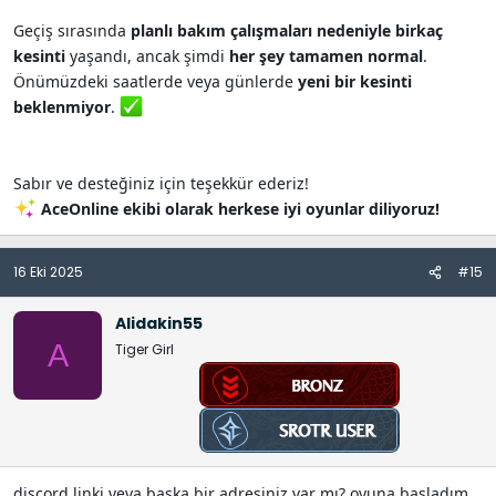
Geçiş sırasında
planlı bakım çalışmaları nedeniyle birkaç
kesinti
yaşandı, ancak şimdi
her şey tamamen normal
.
Önümüzdeki saatlerde veya günlerde
yeni bir kesinti
beklenmiyor
.
Sabır ve desteğiniz için teşekkür ederiz!
AceOnline ekibi olarak herkese iyi oyunlar diliyoruz!
16 Eki 2025
#15
Alidakin55
A
Tiger Girl
discord linki veya başka bir adresiniz var mı? oyuna başladım