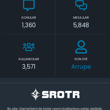
KONULAR
MESAJLAR
1,360
5,848
KULLANICILAR
SON ÜYE
3,571
Arrupe
Bu site, GameGami ile hiçbir resmi bağlantıya sahip değildir.