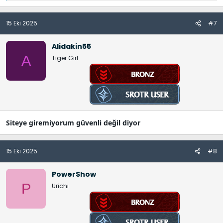
f
a
15 Eki 2025
#7
d
e
l
Alidakin55
e
A
Tiger Girl
r
:
Siteye giremiyorum güvenli değil diyor
15 Eki 2025
#8
PowerShow
P
Urichi