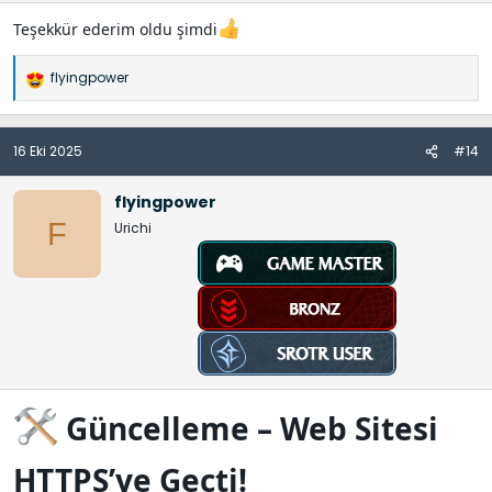
Teşekkür ederim oldu şimdi
flyingpower
İ
f
a
16 Eki 2025
#14
d
e
l
flyingpower
e
F
Urichi
r
:
Güncelleme – Web Sitesi
HTTPS’ye Geçti!