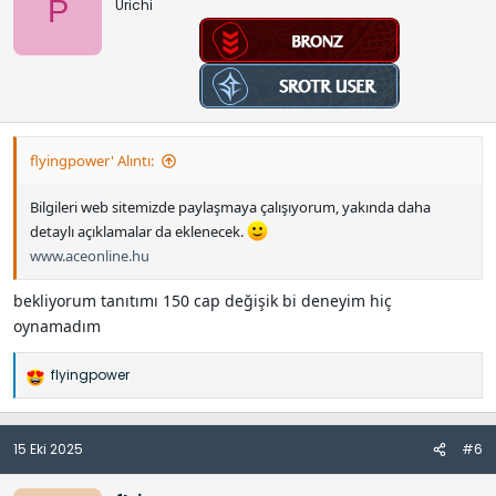
P
Urichi
flyingpower' Alıntı:
Bilgileri web sitemizde paylaşmaya çalışıyorum, yakında daha
detaylı açıklamalar da eklenecek.
www.aceonline.hu
bekliyorum tanıtımı 150 cap değişik bi deneyim hiç
oynamadım
flyingpower
İ
f
a
15 Eki 2025
#6
d
e
l