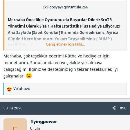
Ekli dosyayı görüntüle 266
Merhaba Öncelikle Oyununuzda Başarılar Dileriz SroTR
Yönetimi Olarak Size 1 Hafta İstatistik Plus Hediye Ediyoruz!
Ana Sayfada [Sabit Konular] Kısmında Görebilirsiniz. Ayrıca
Günde 1 Kere Konunuzu Yukarı Taşıyabilirsiniz ( BUMP )
Genişletmek için tıkla...
Özelliği İle
Merhaba, çok teşekkür ederim! Rütbe ve hediyeler için
minnettarım. Sunucumda en iyi şekilde yer almaya
çalışacağım. İlginiz ve desteğiniz için tekrar teşekkürler, iyi
çalışmalar!
VelaNova
İ
f
a
30 Eki 2025
#18
d
e
l
flyingpower
e
F
Urichi