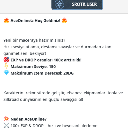
n
h
i
AceOnline’a Hoş Geldiniz!
Yeni bir maceraya hazır mısınız?
Hızlı seviye atlama, destansı savaşlar ve durmadan akan
ganimet seni bekliyor!
EXP ve DROP oranları 100x arttırıldı!
Maksimum Seviye: 150
Maksimum Item Derecesi: 20DG
Karakterini rekor sürede geliştir, efsanevi ekipmanları topla ve
Silkroad dünyasının en güçlü savaşçısı ol!
Neden AceOnline?
100x EXP & DROP – hızlı ve heyecanlı ilerleme