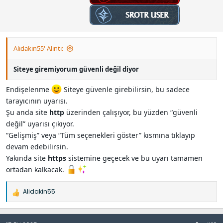
Alidakin55' Alıntı:
Siteye giremiyorum güvenli değil diyor
Endişelenme
Siteye güvenle girebilirsin, bu sadece
tarayıcının uyarısı.
Şu anda site
http
üzerinden çalışıyor, bu yüzden “güvenli
değil” uyarısı çıkıyor.
“Gelişmiş” veya “Tüm seçenekleri göster” kısmına tıklayıp
devam edebilirsin.
Yakında site
https
sistemine geçecek ve bu uyarı tamamen
ortadan kalkacak.
Alidakin55
İ
f
a