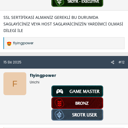
SSL SERTİFİKASİ ALMANİZ GEREKLİ BU DURUMDA
SAGLAYİCİNİZ VEYA HOST SAGLAYAİCİNİZİN YARDİMCİ OLMASİ
DİLEGİ İLE
flyingpower
İ
f
a
15 Eki 2025
#12
d
e
l
flyingpower
e
F
Urichi
r
: