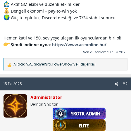
Aktif GM ekibi ve düzenli etkinlikler
Dengeli ekonomi – pay-to-win yok
Güçlü topluluk, Discord desteği ve 7/24 stabil sunucu
Hemen katıl ve 150. seviyeye ulaşan ilk oyunculardan biri ol!
Şimdi indir ve oyna:
https://www.aceonline.hu/
Son düzenleme:
17 Eki 2025
Alidakin55
,
SlayerSro
,
PowerShow
ve 1 diğer kişi
İ
f
a
15 Eki 2025
#2
d
e
l
Administrator
e
Demon Shaitan
r
: