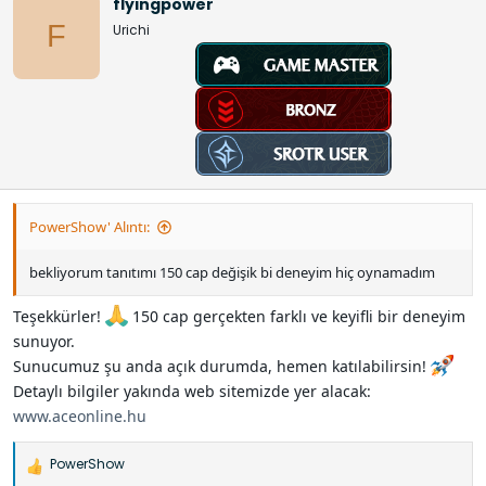
flyingpower
e
F
Urichi
r
:
PowerShow' Alıntı:
bekliyorum tanıtımı 150 cap değişik bi deneyim hiç oynamadım
Teşekkürler!
150 cap gerçekten farklı ve keyifli bir deneyim
sunuyor.
Sunucumuz şu anda açık durumda, hemen katılabilirsin!
Detaylı bilgiler yakında web sitemizde yer alacak:
www.aceonline.hu
PowerShow
İ