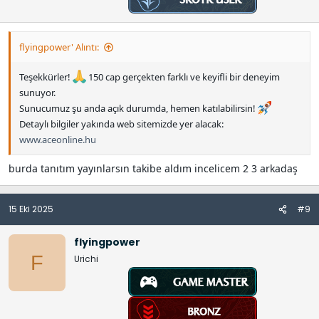
flyingpower' Alıntı:
Teşekkürler!
150 cap gerçekten farklı ve keyifli bir deneyim
sunuyor.
Sunucumuz şu anda açık durumda, hemen katılabilirsin!
Detaylı bilgiler yakında web sitemizde yer alacak:
www.aceonline.hu
burda tanıtım yayınlarsın takibe aldım incelicem 2 3 arkadaş
15 Eki 2025
#9
flyingpower
F
Urichi