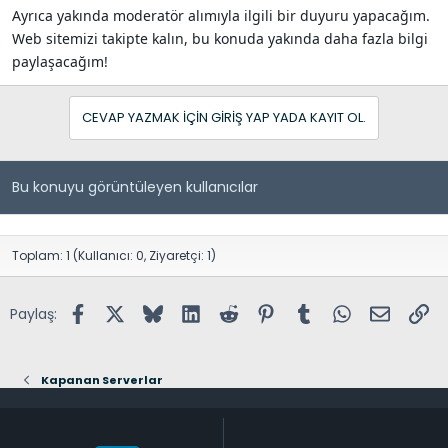
Ayrıca yakında moderatör alımıyla ilgili bir duyuru yapacağım.
Web sitemizi takipte kalın, bu konuda yakında daha fazla bilgi
paylaşacağım!
CEVAP YAZMAK IÇIN GIRIŞ YAP YADA KAYIT OL.
Bu konuyu görüntüleyen kullanıcılar
Toplam: 1 (Kullanıcı: 0, Ziyaretçi: 1)
Facebook
X (Twitter)
Bluesky
LinkedIn
Reddit
Pinterest
Tumblr
WhatsApp
E-posta
Lin
Paylaş:
Kapanan Serverlar