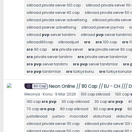
silkroad private server 100 cap
silkroad private server 110
silkroad private server 40 cap
silkroad private server 50
silkroad private server advertising
silkroad private server
silkroad pserver advertising
silkroad pserver joymax
s
silkroad
pvp
server tanıtımı
silkroad
pvp
server tanıtımla
silkroad90cap
silkroadjust
sro
sro
100 cap
sro
1
sro
90 cap
sro
private server
sro
private server 90 ca
sro
private server tanıtımı
sro
private server tanıtımlar
sro
pvp
server tanıtımı
sro
pvp
server tanıtımlar
sro
sro
pvp
tanıtımları
sro
türkçe konu
sro
türkçe konular
Neon Online // 80 Cap // EU - CH /// D
80 Cap
Meonya
Konu
9 Mar 2026
100 cap silkroad
100 cap
140 cap
sro
pvp
30 cap silkroad
30 cap
sro
pvp
40
70 cap
sro
pvp
80 cap silkroad
80 cap
sro
pvp
90
justsilkroad
justsro
macrobot
oldschool
oldschoo
silkroad private server 110 cap
silkroad private server 120
silkroad private server 50 cap
silkroad private server 60