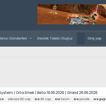
lanıcı Gönderileri
Destek Talebi Oluştur
Yaklaşan sunuc
Giriş yap
System | Orta Emek | Beta 19.06.2026 | Grand 26.06.2026
sro
silkroad 80 cap
sro
80 cap
sro
forum
sro
private
sro
pvp