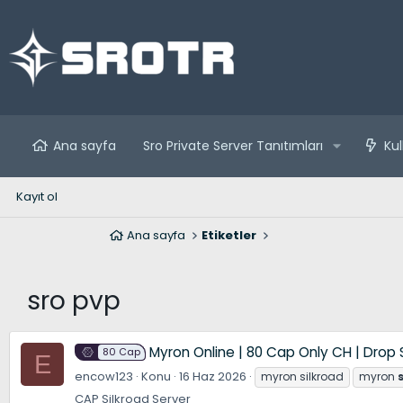
Ana sayfa
Sro Private Server Tanıtımları
Kul
Kayıt ol
Ana sayfa
Etiketler
sro pvp
Myron Online | 80 Cap Only CH | Drop 
80 Cap
E
encow123
Konu
16 Haz 2026
myron silkroad
myron
CAP Silkroad Server