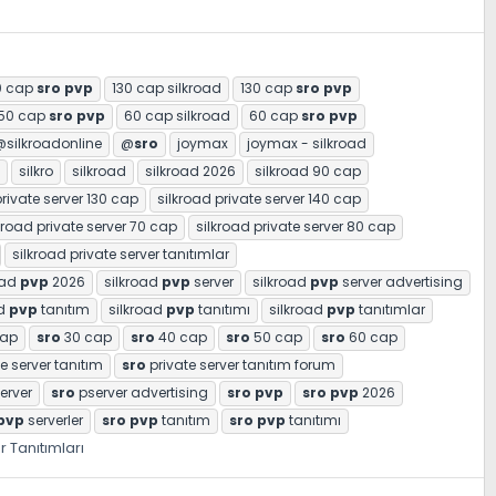
0 cap
sro
pvp
130 cap silkroad
130 cap
sro
pvp
50 cap
sro
pvp
60 cap silkroad
60 cap
sro
pvp
@silkroadonline
@
sro
joymax
joymax - silkroad
silkro
silkroad
silkroad 2026
silkroad 90 cap
private server 130 cap
silkroad private server 140 cap
kroad private server 70 cap
silkroad private server 80 cap
silkroad private server tanıtımlar
oad
pvp
2026
silkroad
pvp
server
silkroad
pvp
server advertising
ad
pvp
tanıtım
silkroad
pvp
tanıtımı
silkroad
pvp
tanıtımlar
cap
sro
30 cap
sro
40 cap
sro
50 cap
sro
60 cap
e server tanıtım
sro
private server tanıtım forum
erver
sro
pserver advertising
sro
pvp
sro
pvp
2026
pvp
serverler
sro
pvp
tanıtım
sro
pvp
tanıtımı
r Tanıtımları