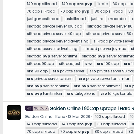
140 cap silkroad
140 cap
sro
pvp
1xrate
30 cap silk
70 cap silkroad
70 cap
sro
pvp
80 cap silkroad
80
justgamesilkroad
justsilkroad
justsro
macrobot
o
silkroad private server 100 cap
silkroad private server 110
silkroad private server 40 cap
silkroad private server 50
silkroad private server advertising
silkroad private server
silkroad pserver advertising
silkroad pserver joymax
s
silkroad
pvp
server tanıtımı
silkroad
pvp
server tanıtımla
silkroad90cap
silkroadjust
sro
sro
100 cap
sro
1
sro
90 cap
sro
private server
sro
private server 90 ca
sro
private server tanıtımı
sro
private server tanıtımlar
sro
pvp
server tanıtımı
sro
pvp
server tanıtımlar
sro
sro
pvp
tanıtımları
sro
türkçe konu
sro
türkçe konular
Golden Online l 90Cap Uprage l Hard 
90 Cap
Golden Online
Konu
13 Mar 2026
100 cap silkroad
1
140 cap silkroad
140 cap
sro
pvp
30 cap silkroad
3
70 cap silkroad
70 cap
sro
pvp
80 cap silkroad
80