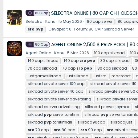
SELECTRA ONLINE | 80 CAP CH | OLDSC
80 Cap
Selectra
Konu
15 May 2026
80 cap server
80 cap
sr
Cevaplar: 0
Forum:
80 CAP Silkroad Server
sro
pvp
AGENT ONLINE 2,500 $ PRIZE POOL | 80
80 Cap
Agent Online
Konu
5 Mar 2026
100 cap silkroad
100
140 cap silkroad
140 cap
sro
pvp
30 cap silkroad
3
70 cap silkroad
70 cap
sro
pvp
80 cap silkroad
80
justgamesilkroad
justsilkroad
justsro
macrobot
o
silkroad private server 100 cap
silkroad private server 110
silkroad private server 40 cap
silkroad private server 50
silkroad private server advertising
silkroad private server
silkroad pserver advertising
silkroad pserver joymax
s
silkroad
pvp
server tanıtımı
silkroad
pvp
server tanıtımla
silkroad
pvp
tanıtımları
silkroad90cap
silkroadjust
sro
70 cap
sro
80 cap
sro
90 cap
sro
private serve
sro
private server tanıtım forumu
sro
private server tanıt