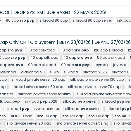
HOOL | DROP SYSTEM | JOB BASED | 22 MAYIS 2025!
o
80 cap
sro
pvp
silkroad 80 cap
silkroad 80 cap server
silkroad
 Cap Only CH | Old System | BETA 23/03/26 | GRAND 27/03/26
 cap
sro
pvp
110 cap silkroad
110 cap
sro
pvp
120 cap silkroad
1
0 cap
sro
pvp
40 cap silkroad
40 cap
sro
pvp
50 cap silkroad
 cap
sro
pvp
90 cap silkroad
90 cap
sro
pvp
joymax
joymax - 
ldschool
oldschool 90
silkro
silkroad
silkroad 2026
silkroad 8
 cap
silkroad private server 120 cap
silkroad private server 130 cap
s
 cap
silkroad private server 60 cap
silkroad private server 70 cap
sil
 tanitim
silkroad private server tanıtımı
silkroad private server tanıtıml
ilkroad
pvp
silkroad
pvp
2026
silkroad
pvp
server
silkroad
pvp
ser
r
silkroad
pvp
server tanıtımları
silkroad
pvp
servers
silkroad
pvp
sro
sro
100 cap
sro
110 cap
sro
120 cap
sro
130 cap
sro
140 
r
sro
private server 90 cap
sro
private server advertising
sro
privat
ımı
sro
private server tanıtımlar
sro
private server tanıtımları
sro
ps