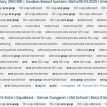
tery 260/390 | Awaken Based System l Beta:06.03.2026 l Gra
ap
sro
pvp
110 cap silkroad
110 cap
sro
pvp
120 cap silkroad
120
0 cap
sro
pvp
40 cap silkroad
40 cap
sro
pvp
50 cap silkroad
 cap
sro
pvp
90 cap silkroad
90 cap
sro
pvp
eldenroad
eldenr
lkroad
justsro
macrobot
oldschool
oldschool 90
silkro
silkro
ilkroad private server 110 cap
silkroad private server 120 cap
silkroad 
cap
silkroad private server 50 cap
silkroad private server 60 cap
sil
ertising
silkroad private server tanitim
silkroad private server tanıtımı
road pserver advertising
silkroad pserver joymax
silkroad
pvp
silkr
silkroad
pvp
server tanıtımlar
silkroad
pvp
server tanıtımları
silkro
silkroadonlie
sro
sro
100 cap
sro
110 cap
sro
120 cap
sro
130 
o
private server
sro
private server 90 cap
sro
private server advertisi
ımı
sro
private server tanıtımlar
sro
private server tanıtımları
sro
ps
p
server tanıtımlar
sro
pvp
server tanıtımları
sro
pvp
serverlar
sro
Cevaplar: 28
Forum:
Sro Priv
u
sro
türkçe konular
sro
just
sro
tr
 1X Rate | Equalized - Server Dungeon | Old School | Beta 6 
 cap
sro
pvp
110 cap silkroad
110 cap
sro
pvp
120 cap silkroad
1