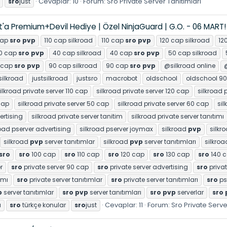
Cevaplar: 10
Forum:
Sro Private Server Tanıtımları
sro
just
ıt'a Premium+Devil Hediye | Özel NinjaGuard | G.O. - 06 MART!
cap
sro
pvp
110 cap silkroad
110 cap
sro
pvp
120 cap silkroad
12
0 cap
sro
pvp
40 cap silkroad
40 cap
sro
pvp
50 cap silkroad
 cap
sro
pvp
90 cap silkroad
90 cap
sro
pvp
@silkroad online
ilkroad
justsilkroad
justsro
macrobot
oldschool
oldschool 90
ilkroad private server 110 cap
silkroad private server 120 cap
silkroad 
cap
silkroad private server 50 cap
silkroad private server 60 cap
sil
ertising
silkroad private server tanitim
silkroad private server tanıtımı
road pserver advertising
silkroad pserver joymax
silkroad
pvp
silkr
silkroad
pvp
server tanıtımlar
silkroad
pvp
server tanıtımları
silkro
sro
sro
100 cap
sro
110 cap
sro
120 cap
sro
130 cap
sro
140 
r
sro
private server 90 cap
sro
private server advertising
sro
privat
ımı
sro
private server tanıtımlar
sro
private server tanıtımları
sro
ps
p
server tanıtımlar
sro
pvp
server tanıtımları
sro
pvp
serverlar
sro
Cevaplar: 11
Forum:
Sro Private Serve
u
sro
türkçe konular
sro
just