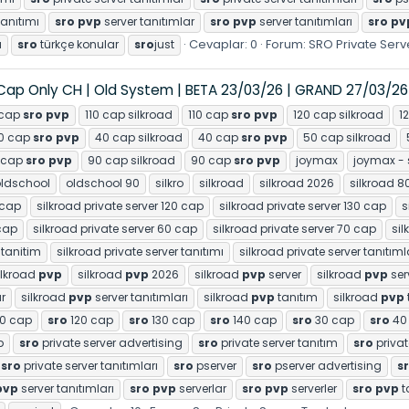
tanıtımı
sro
pvp
server tanıtımlar
sro
pvp
server tanıtımları
sro
pv
Cevaplar: 0
Forum:
SRO Private Serv
u
sro
türkçe konular
sro
just
 Cap Only CH | Old System | BETA 23/03/26 | GRAND 27/03/26
 cap
sro
pvp
110 cap silkroad
110 cap
sro
pvp
120 cap silkroad
1
0 cap
sro
pvp
40 cap silkroad
40 cap
sro
pvp
50 cap silkroad
 cap
sro
pvp
90 cap silkroad
90 cap
sro
pvp
joymax
joymax - 
ldschool
oldschool 90
silkro
silkroad
silkroad 2026
silkroad 8
 cap
silkroad private server 120 cap
silkroad private server 130 cap
s
 cap
silkroad private server 60 cap
silkroad private server 70 cap
sil
 tanitim
silkroad private server tanıtımı
silkroad private server tanıtıml
ilkroad
pvp
silkroad
pvp
2026
silkroad
pvp
server
silkroad
pvp
ser
r
silkroad
pvp
server tanıtımları
silkroad
pvp
tanıtım
silkroad
pvp
10 cap
sro
120 cap
sro
130 cap
sro
140 cap
sro
30 cap
sro
40
p
sro
private server advertising
sro
private server tanıtım
sro
privat
sro
private server tanıtımları
sro
pserver
sro
pserver advertising
s
pvp
server tanıtımları
sro
pvp
serverlar
sro
pvp
serverler
sro
pvp
t