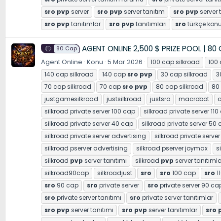
sro
pvp
server
sro
pvp
server tanıtım
sro
pvp
server 
sro
pvp
tanıtımlar
sro
pvp
tanıtımları
sro
türkçe kon
AGENT ONLINE 2,500 $ PRIZE POOL | 80
80 Cap
Agent Online
Konu
5 Mar 2026
100 cap silkroad
100
140 cap silkroad
140 cap
sro
pvp
30 cap silkroad
3
70 cap silkroad
70 cap
sro
pvp
80 cap silkroad
80
justgamesilkroad
justsilkroad
justsro
macrobot
o
silkroad private server 100 cap
silkroad private server 110
silkroad private server 40 cap
silkroad private server 50
silkroad private server advertising
silkroad private server
silkroad pserver advertising
silkroad pserver joymax
s
silkroad
pvp
server tanıtımı
silkroad
pvp
server tanıtımla
silkroad90cap
silkroadjust
sro
sro
100 cap
sro
1
sro
90 cap
sro
private server
sro
private server 90 ca
sro
private server tanıtımı
sro
private server tanıtımlar
sro
pvp
server tanıtımı
sro
pvp
server tanıtımlar
sro