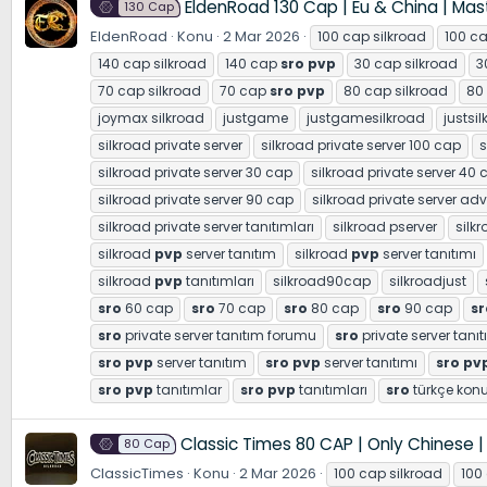
EldenRoad 130 Cap | Eu & China | Mas
130 Cap
EldenRoad
Konu
2 Mar 2026
100 cap silkroad
100 c
140 cap silkroad
140 cap
sro
pvp
30 cap silkroad
3
70 cap silkroad
70 cap
sro
pvp
80 cap silkroad
80
joymax silkroad
justgame
justgamesilkroad
justsi
silkroad private server
silkroad private server 100 cap
s
silkroad private server 30 cap
silkroad private server 40 
silkroad private server 90 cap
silkroad private server adv
silkroad private server tanıtımları
silkroad pserver
silk
silkroad
pvp
server tanıtım
silkroad
pvp
server tanıtımı
silkroad
pvp
tanıtımları
silkroad90cap
silkroadjust
sro
60 cap
sro
70 cap
sro
80 cap
sro
90 cap
sr
sro
private server tanıtım forumu
sro
private server tanıt
sro
pvp
server tanıtım
sro
pvp
server tanıtımı
sro
pv
sro
pvp
tanıtımlar
sro
pvp
tanıtımları
sro
türkçe kon
Classic Times 80 CAP | Only Chinese |
80 Cap
ClassicTimes
Konu
2 Mar 2026
100 cap silkroad
100