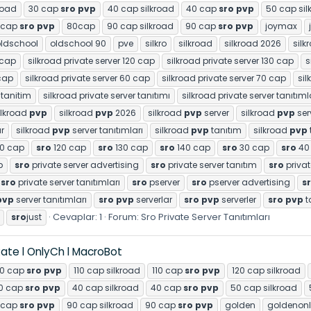
road
30 cap
sro
pvp
40 cap silkroad
40 cap
sro
pvp
50 cap sil
 cap
sro
pvp
80cap
90 cap silkroad
90 cap
sro
pvp
joymax
ldschool
oldschool 90
pve
silkro
silkroad
silkroad 2026
silk
 cap
silkroad private server 120 cap
silkroad private server 130 cap
s
 cap
silkroad private server 60 cap
silkroad private server 70 cap
sil
 tanitim
silkroad private server tanıtımı
silkroad private server tanıtıml
ilkroad
pvp
silkroad
pvp
2026
silkroad
pvp
server
silkroad
pvp
ser
r
silkroad
pvp
server tanıtımları
silkroad
pvp
tanıtım
silkroad
pvp
10 cap
sro
120 cap
sro
130 cap
sro
140 cap
sro
30 cap
sro
40
p
sro
private server advertising
sro
private server tanıtım
sro
privat
sro
private server tanıtımları
sro
pserver
sro
pserver advertising
s
pvp
server tanıtımları
sro
pvp
serverlar
sro
pvp
serverler
sro
pvp
t
Cevaplar: 1
Forum:
Sro Private Server Tanıtımları
sro
just
Rate l OnlyCh l MacroBot
00 cap
sro
pvp
110 cap silkroad
110 cap
sro
pvp
120 cap silkroad
0 cap
sro
pvp
40 cap silkroad
40 cap
sro
pvp
50 cap silkroad
 cap
sro
pvp
90 cap silkroad
90 cap
sro
pvp
golden
goldenonl