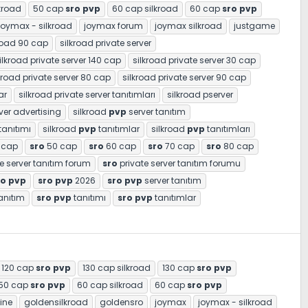
kroad
50 cap
sro
pvp
60 cap silkroad
60 cap
sro
pvp
joymax - silkroad
joymax forum
joymax silkroad
justgame
road 90 cap
silkroad private server
ilkroad private server 140 cap
silkroad private server 30 cap
kroad private server 80 cap
silkroad private server 90 cap
ar
silkroad private server tanıtımları
silkroad pserver
ver advertising
silkroad
pvp
server tanıtım
tanıtımı
silkroad
pvp
tanıtımlar
silkroad
pvp
tanıtımları
 cap
sro
50 cap
sro
60 cap
sro
70 cap
sro
80 cap
e server tanıtım forum
sro
private server tanıtım forumu
ro
pvp
sro
pvp
2026
sro
pvp
server tanıtım
anıtım
sro
pvp
tanıtımı
sro
pvp
tanıtımlar
120 cap
sro
pvp
130 cap silkroad
130 cap
sro
pvp
50 cap
sro
pvp
60 cap silkroad
60 cap
sro
pvp
ine
goldensilkroad
goldensro
joymax
joymax - silkroad