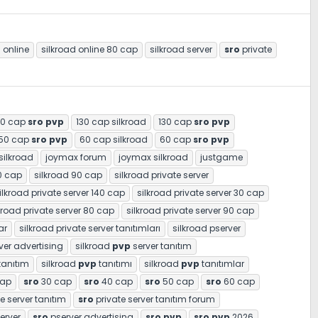
 online
silkroad online 80 cap
silkroad server
sro
private
20 cap
sro
pvp
130 cap silkroad
130 cap
sro
pvp
50 cap
sro
pvp
60 cap silkroad
60 cap
sro
pvp
silkroad
joymax forum
joymax silkroad
justgame
0 cap
silkroad 90 cap
silkroad private server
ilkroad private server 140 cap
silkroad private server 30 cap
kroad private server 80 cap
silkroad private server 90 cap
ar
silkroad private server tanıtımları
silkroad pserver
ver advertising
silkroad
pvp
server tanıtım
tanıtım
silkroad
pvp
tanıtımı
silkroad
pvp
tanıtımlar
cap
sro
30 cap
sro
40 cap
sro
50 cap
sro
60 cap
e server tanıtım
sro
private server tanıtım forum
erver
sro
pserver advertising
sro
pvp
sro
pvp
2026