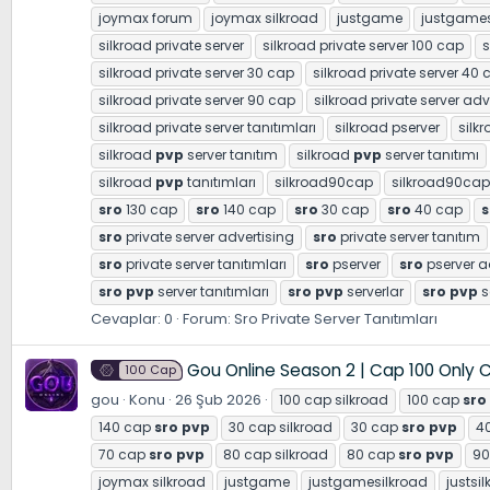
joymax forum
joymax silkroad
justgame
justgames
silkroad private server
silkroad private server 100 cap
s
silkroad private server 30 cap
silkroad private server 40 
silkroad private server 90 cap
silkroad private server adv
silkroad private server tanıtımları
silkroad pserver
silk
silkroad
pvp
server tanıtım
silkroad
pvp
server tanıtımı
silkroad
pvp
tanıtımları
silkroad90cap
silkroad90cap
sro
130 cap
sro
140 cap
sro
30 cap
sro
40 cap
s
sro
private server advertising
sro
private server tanıtım
sro
private server tanıtımları
sro
pserver
sro
pserver a
sro
pvp
server tanıtımları
sro
pvp
serverlar
sro
pvp
s
Cevaplar: 0
Forum:
Sro Private Server Tanıtımları
Gou Online Season 2 | Cap 100 Only CH
100 Cap
gou
Konu
26 Şub 2026
100 cap silkroad
100 cap
sro
140 cap
sro
pvp
30 cap silkroad
30 cap
sro
pvp
40
70 cap
sro
pvp
80 cap silkroad
80 cap
sro
pvp
90
joymax silkroad
justgame
justgamesilkroad
justsi