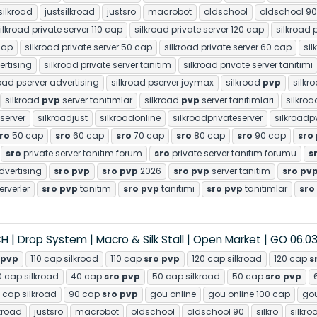
ilkroad
justsilkroad
justsro
macrobot
oldschool
oldschool 90
ilkroad private server 110 cap
silkroad private server 120 cap
silkroad 
cap
silkroad private server 50 cap
silkroad private server 60 cap
sil
ertising
silkroad private server tanitim
silkroad private server tanıtımı
road pserver advertising
silkroad pserver joymax
silkroad
pvp
silkr
silkroad
pvp
server tanıtımlar
silkroad
pvp
server tanıtımları
silkro
server
silkroadjust
silkroadonline
silkroadprivateserver
silkroadp
ro
50 cap
sro
60 cap
sro
70 cap
sro
80 cap
sro
90 cap
sro
sro
private server tanıtım forum
sro
private server tanıtım forumu
s
dvertising
sro
pvp
sro
pvp
2026
sro
pvp
server tanıtım
sro
pv
erverler
sro
pvp
tanıtım
sro
pvp
tanıtımı
sro
pvp
tanıtımlar
sro
 | Drop System | Macro & Silk Stall | Open Market | GO 06.0
pvp
110 cap silkroad
110 cap
sro
pvp
120 cap silkroad
120 cap
s
 cap silkroad
40 cap
sro
pvp
50 cap silkroad
50 cap
sro
pvp
 cap silkroad
90 cap
sro
pvp
gou online
gou online 100 cap
go
lkroad
justsro
macrobot
oldschool
oldschool 90
silkro
silkro