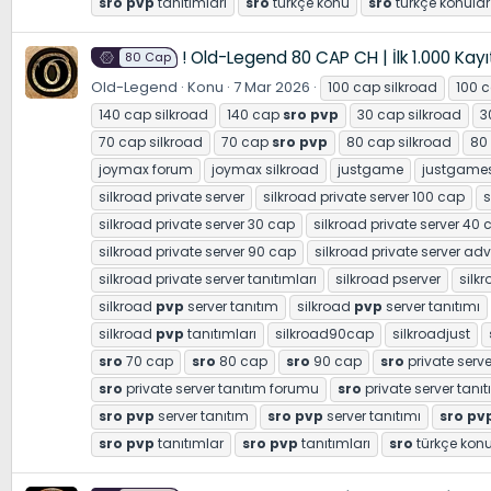
sro
pvp
tanıtımları
sro
türkçe konu
sro
türkçe konular
! Old-Legend 80 CAP CH | İlk 1.000 Kay
80 Cap
Old-Legend
Konu
7 Mar 2026
100 cap silkroad
100 
140 cap silkroad
140 cap
sro
pvp
30 cap silkroad
3
70 cap silkroad
70 cap
sro
pvp
80 cap silkroad
80
joymax forum
joymax silkroad
justgame
justgames
silkroad private server
silkroad private server 100 cap
s
silkroad private server 30 cap
silkroad private server 40 
silkroad private server 90 cap
silkroad private server adv
silkroad private server tanıtımları
silkroad pserver
silk
silkroad
pvp
server tanıtım
silkroad
pvp
server tanıtımı
silkroad
pvp
tanıtımları
silkroad90cap
silkroadjust
sro
70 cap
sro
80 cap
sro
90 cap
sro
private serve
sro
private server tanıtım forumu
sro
private server tanıt
sro
pvp
server tanıtım
sro
pvp
server tanıtımı
sro
pv
sro
pvp
tanıtımlar
sro
pvp
tanıtımları
sro
türkçe kon