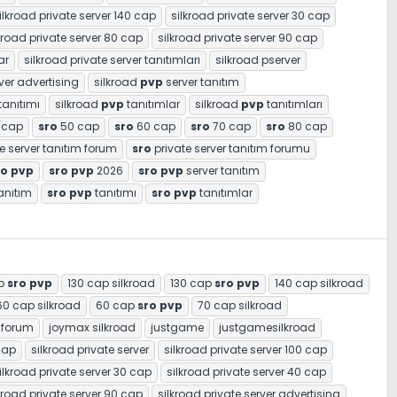
ilkroad private server 140 cap
silkroad private server 30 cap
kroad private server 80 cap
silkroad private server 90 cap
ar
silkroad private server tanıtımları
silkroad pserver
ver advertising
silkroad
pvp
server tanıtım
tanıtımı
silkroad
pvp
tanıtımlar
silkroad
pvp
tanıtımları
 cap
sro
50 cap
sro
60 cap
sro
70 cap
sro
80 cap
e server tanıtım forum
sro
private server tanıtım forumu
ro
pvp
sro
pvp
2026
sro
pvp
server tanıtım
anıtım
sro
pvp
tanıtımı
sro
pvp
tanıtımlar
ap
sro
pvp
130 cap silkroad
130 cap
sro
pvp
140 cap silkroad
60 cap silkroad
60 cap
sro
pvp
70 cap silkroad
 forum
joymax silkroad
justgame
justgamesilkroad
cap
silkroad private server
silkroad private server 100 cap
ilkroad private server 30 cap
silkroad private server 40 cap
kroad private server 90 cap
silkroad private server advertising