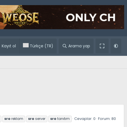
ular
Kayıt ol
Türkçe (TR)
Arama yap
Cevaplar: 0
Forum:
80
sro
reklam
sro
server
sro
tanıtım