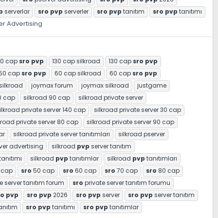
p
serverlar
sro
pvp
serverler
sro
pvp
tanıtım
sro
pvp
tanıtımı
er Advertising
20 cap
sro
pvp
130 cap silkroad
130 cap
sro
pvp
50 cap
sro
pvp
60 cap silkroad
60 cap
sro
pvp
silkroad
joymax forum
joymax silkroad
justgame
0 cap
silkroad 90 cap
silkroad private server
ilkroad private server 140 cap
silkroad private server 30 cap
kroad private server 80 cap
silkroad private server 90 cap
ar
silkroad private server tanıtımları
silkroad pserver
ver advertising
silkroad
pvp
server tanıtım
tanıtımı
silkroad
pvp
tanıtımlar
silkroad
pvp
tanıtımları
 cap
sro
50 cap
sro
60 cap
sro
70 cap
sro
80 cap
e server tanıtım forum
sro
private server tanıtım forumu
ro
pvp
sro
pvp
2026
sro
pvp
server
sro
pvp
server tanıtım
anıtım
sro
pvp
tanıtımı
sro
pvp
tanıtımlar