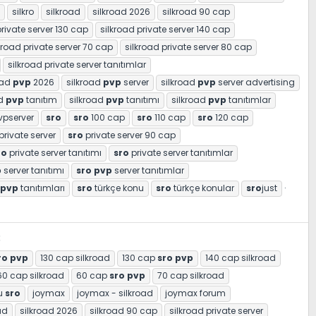
silkro
silkroad
silkroad 2026
silkroad 90 cap
private server 130 cap
silkroad private server 140 cap
kroad private server 70 cap
silkroad private server 80 cap
silkroad private server tanıtımlar
oad
pvp
2026
silkroad
pvp
server
silkroad
pvp
server advertising
ad
pvp
tanıtım
silkroad
pvp
tanıtımı
silkroad
pvp
tanıtımlar
vpserver
sro
sro
100 cap
sro
110 cap
sro
120 cap
private server
sro
private server 90 cap
ro
private server tanıtımı
sro
private server tanıtımlar
p
server tanıtımı
sro
pvp
server tanıtımlar
pvp
tanıtımları
sro
türkçe konu
sro
türkçe konular
sro
just
3
ro
pvp
130 cap silkroad
130 cap
sro
pvp
140 cap silkroad
60 cap silkroad
60 cap
sro
pvp
70 cap silkroad
u
sro
joymax
joymax - silkroad
joymax forum
ad
silkroad 2026
silkroad 90 cap
silkroad private server