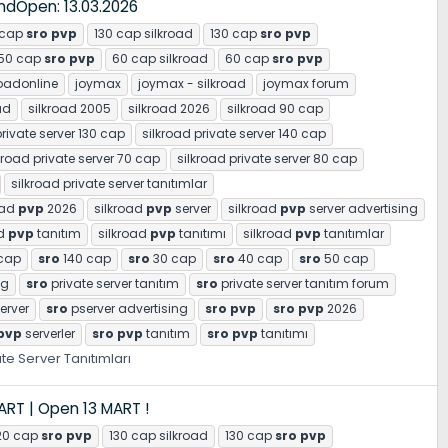
ndOpen: 13.03.2026
 cap
sro
pvp
130 cap silkroad
130 cap
sro
pvp
50 cap
sro
pvp
60 cap silkroad
60 cap
sro
pvp
oadonline
joymax
joymax - silkroad
joymax forum
ad
silkroad 2005
silkroad 2026
silkroad 90 cap
private server 130 cap
silkroad private server 140 cap
kroad private server 70 cap
silkroad private server 80 cap
silkroad private server tanıtımlar
oad
pvp
2026
silkroad
pvp
server
silkroad
pvp
server advertising
ad
pvp
tanıtım
silkroad
pvp
tanıtımı
silkroad
pvp
tanıtımlar
cap
sro
140 cap
sro
30 cap
sro
40 cap
sro
50 cap
ng
sro
private server tanıtım
sro
private server tanıtım forum
erver
sro
pserver advertising
sro
pvp
sro
pvp
2026
pvp
serverler
sro
pvp
tanıtım
sro
pvp
tanıtımı
ate Server Tanıtımları
MART | Open 13 MART !
20 cap
sro
pvp
130 cap silkroad
130 cap
sro
pvp