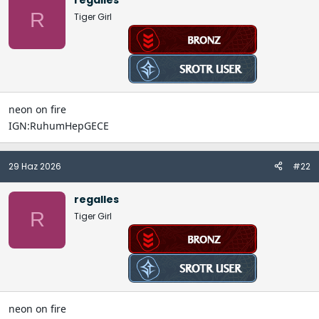
a
a
R
Tiger Girl
t
r
a
i
n
h
i
neon on fire
IGN:RuhumHepGECE
29 Haz 2026
#22
regalles
R
Tiger Girl
neon on fire