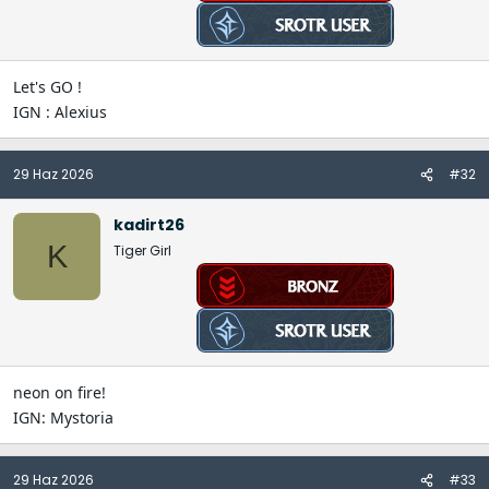
Let's GO !
IGN : Alexius
29 Haz 2026
#32
kadirt26
K
Tiger Girl
neon on fire!
IGN: Mystoria
29 Haz 2026
#33