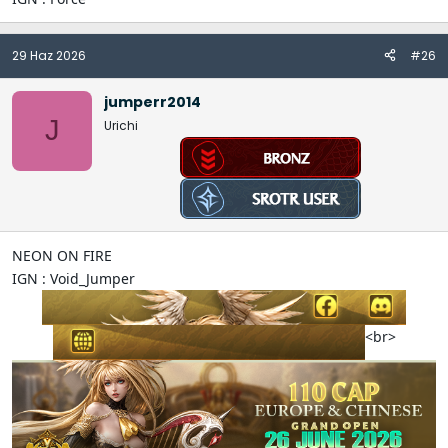
29 Haz 2026
#26
jumperr2014
J
Urichi
NEON ON FIRE
IGN : Void_Jumper
<br>