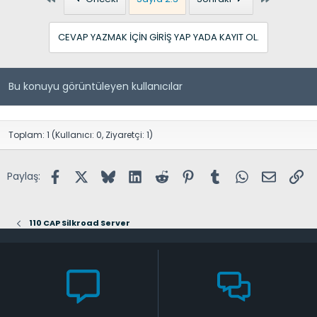
CEVAP YAZMAK IÇIN GIRIŞ YAP YADA KAYIT OL.
Bu konuyu görüntüleyen kullanıcılar
Toplam: 1 (Kullanıcı: 0, Ziyaretçi: 1)
Facebook
X (Twitter)
Bluesky
LinkedIn
Reddit
Pinterest
Tumblr
WhatsApp
E-posta
Lin
Paylaş:
110 CAP Silkroad Server