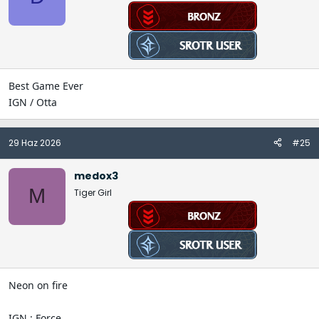
Best Game Ever
IGN / Otta
29 Haz 2026
#25
medox3
M
Tiger Girl
Neon on fire
IGN : Force