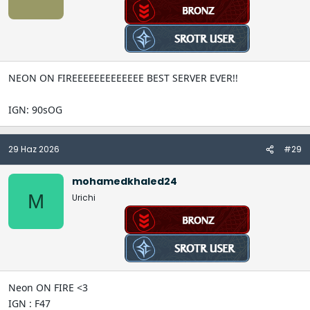
NEON ON FIREEEEEEEEEEEEE BEST SERVER EVER!!
IGN: 90sOG
29 Haz 2026
#29
mohamedkhaled24
M
Urichi
Neon ON FIRE <3
IGN : F47