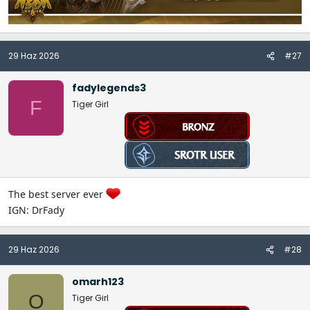
29 Haz 2026
#27
fadylegends3
F
Tiger Girl
The best server ever
IGN: DrFady
29 Haz 2026
#28
omarh123
O
Tiger Girl