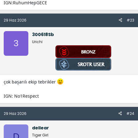
IGN:RuhumHepGECE
29 Haz 2026
#23
300618Sb
3
Urichi
çok başarılı ekip tebrikler
IGN: No1Respect
29 Haz 2026
#24
dellear
D
Tiger Girl