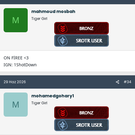
mahmoud mosbah
M
Tiger Girl
ON FİREE <3
IGN: 1ShotDown
29 Haz 2026
#34
mohamedgohary1
M
Tiger Girl