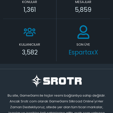
KONULAR
MESAJLAR
1,361
5,859
KULLANICILAR
SON ÜYE
3,582
EspartaxX
Bu site, GameGami ile hiçbir resmi bağlantıya sahip değildir.
Ancak Srotr.com olarak GameGami Silkroad Online'yi Her
Zaman Destekliyoruz, sitede yer alan tüm ticari markalar,
logolar ve içerikler ilgili sahiplerine aittir. srotr.com yalnızca