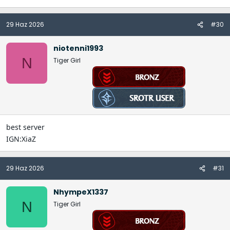
29 Haz 2026
#30
niotenni1993
N
Tiger Girl
best server
IGN:XiaZ
29 Haz 2026
#31
NhympeX1337
N
Tiger Girl