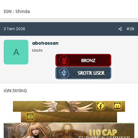
IGN : Shinda
3 Tem 2026
#38
abohassan
A
Urichi
iGN:Str0nG