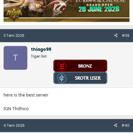
3 Tem 2026
#39
thiago98
T
Tiger Girl
here is the best server
IGN Thithico
4 Tem 2026
#40