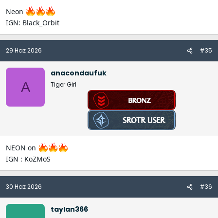
Neon
IGN: Black_Orbit
29 Haz 2026
#35
anacondaufuk
A
Tiger Girl
NEON on
IGN : KoZMoS
30 Haz 2026
#36
taylan366