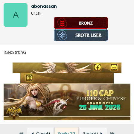
abohassan
A
Urichi
iGN:Str0nG
İlk
Son
Önceki
Sayfa 2:3
Sonraki