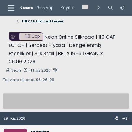
Giriş yap
Kayıt ol
110 CAP Silkroad Server
Neon Online Silkroad | 110 CAP
110 Cap
EU-CH | Serbest Piyasa | Dengelenmiş
Etkinlikler | Silk Stall | BETA 19-6 l GRAND:
26.06.2026
K
B
E
Neon
14 Haz 2026
o
a
t
Takvime eklendi: 06-26-26
n
ş
i
u
l
k
y
a
e
u
n
t
B
g
l
a
ı
e
29 Haz 2026
#21
ş
ç
r
l
t
regalles