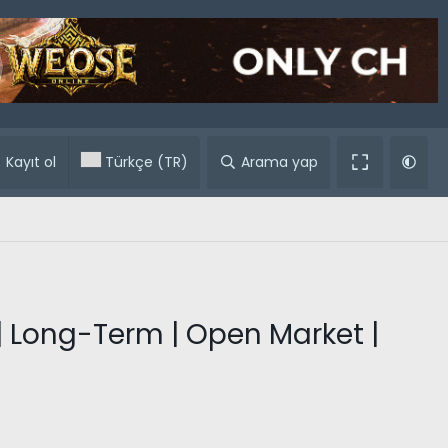
ular
Kayıt ol
Türkçe (TR)
Arama yap
 | Long-Term | Open Market |