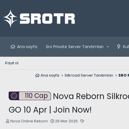
Ana sayfa
Sro Private Server Tanıtımları
Kul
Kayıt ol
Ana sayfa
Silkroad Server Tanıtımları
SRO P
Nova Reborn Silkro
110 Cap
GO 10 Apr | Join Now!
K
B
E
Nova Online Reborn
26 Mar 2026
o
a
t