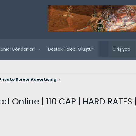
lanıcı Gönderileri
Destek Talebi Oluştur
Yaklaşan sunuc
Giriş yap
rivate Server Advertising
ad Online | 110 CAP | HARD RATES