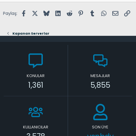
Facebook
X (Twitter)
Bluesky
LinkedIn
Reddit
Pinterest
Tumblr
WhatsApp
E-posta
Lin
Paylaş:
Kapanan Serverlar
KONULAR
MESAJLAR
1,361
5,855
KULLANICILAR
SON ÜYE