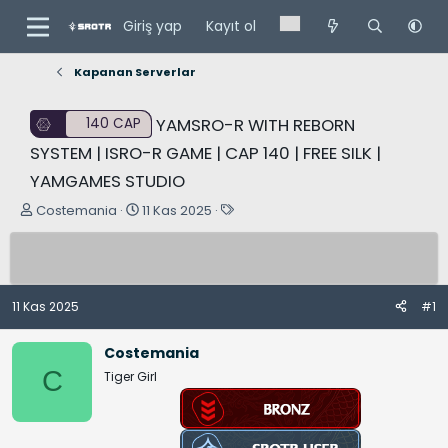
Giriş yap
Kayıt ol
Kapanan Serverlar
YAMSRO-R WITH REBORN
140 CAP
SYSTEM | ISRO-R GAME | CAP 140 | FREE SILK |
YAMGAMES STUDIO
K
B
E
Costemania
11 Kas 2025
o
a
t
n
ş
i
u
l
k
y
a
e
11 Kas 2025
#1
u
n
t
B
g
l
Costemania
a
ı
e
C
Tiger Girl
ş
ç
r
l
t
a
a