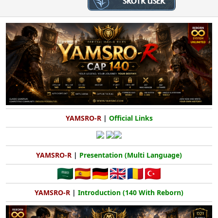
t
r
a
i
n
h
i
YAMSRO-R
|
Official Links
YAMSRO-R
|
Presentation (Multi Language)
YAMSRO-R
|
Introduction (140 With Reborn)