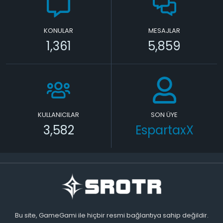
KONULAR
MESAJLAR
1,361
5,859
KULLANICILAR
SON ÜYE
3,582
EspartaxX
Bu site, GameGami ile hiçbir resmi bağlantıya sahip değildir.